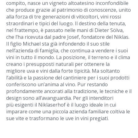
compito, nasce un vigneto altoatesino inconfondibile
che
produce grazie al patrimonio di conoscenze, unito
alla forza di tre generazioni di
viticoltori, vini rossi
straordinari e tipici del luogo. Il destino della tenuta,
nel frattempo,
è passato nelle mani di Dieter Sölva,
che l’ha ricevuta dal padre Josef, fondatore
del Niklas.
Il figlio Michael sta già infondendo il suo stile
nell’azienda di famiglia, che
continua a vendere i suoi
vini in tutto il mondo.
La posizione, il terreno e il clima
creano i presupposti naturali per ottenere la
migliore
uva e vini dalla forte tipicità. Ma soltanto
l’abilità e la passione del cantiniere per i
suoi prodotti
conferiscono un’anima al vino. Pur restando
profondamente ancorati
alla tradizione, le tecniche e il
design sono all’avanguardia. Per gli intenditori
più
esigenti il Niklaserhof è il luogo ideale in cui
imparare come una piccola azienda
familiare coltiva le
sue vite e trasformano le uve in vini pregiati.