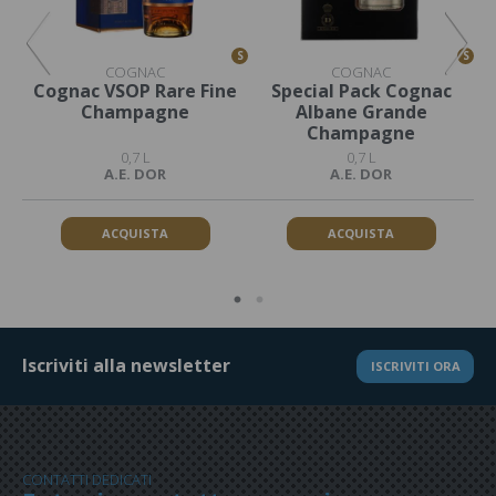
S
S
S
COGNAC
COGNAC
Cognac VSOP Rare Fine
Special Pack Cognac
Champagne
Albane Grande
Champagne
0,7 L
0,7 L
A.E. DOR
A.E. DOR
ACQUISTA
ACQUISTA
Iscriviti alla newsletter
ISCRIVITI ORA
CONTATTI DEDICATI