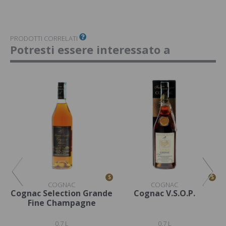
PRODOTTI CORRELATI
Potresti essere interessato a
S
S
S
COGNAC
COGNAC
Cognac Selection Grande
Cognac V.S.O.P.
Fine Champagne
0,7 L
0,7 L