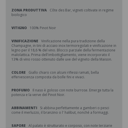
ZONA PRODUTTIVA
Côte des Bar, vigneti coltivate in regime
biologico
VITIGNO
100% Pinot Noir
VINIFICAZIONE
Vinificazione nella pura tradizione della
Champagne, in tini di acciaio inox termoregolati e vinificazione in
legno per il 18,6 % del vino. Blocco parziale della fermentazione
malolattica. Prima dell'imbottigliamento, viene incorporato il
13% di vino rosso ottenuto dalle uve del vigneto della Maison.
COLORE
Giallo chiaro con alcuni riflessi ramati, bella
effervescenza composta da bolle fini e vivaci.
PROFUMO
Il naso è goloso con note burrose. Emerge tutta la
potenza e la verve del Pinot Noir.
ABBINAMENTI
Si abbina perfettamente a gamberi o pesci
come il merluzzo, il branzino o l' halibut, nonché a formaggi.
SAPORE
Al palato è strutturato e corposo, con note terziarie