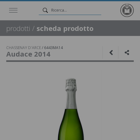
prodotti
/
scheda prodotto
CHASSENAY D'ARCE
/
6443MA14
Audace 2014