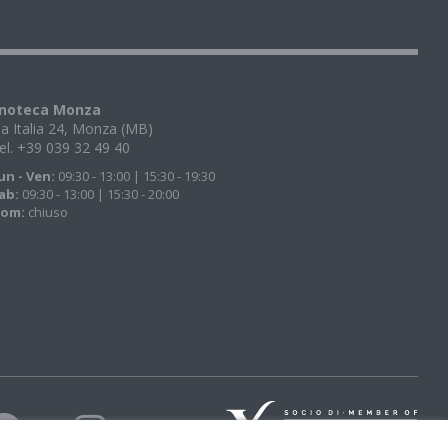
noteca Monza
ia Italia 24, Monza (MB)
el. +39 039 32 49 40
un - Ven:
09:30 - 13:00 | 15:30 - 19:30
ab:
09:30 - 13:00 | 15:30 - 20:00
om:
chiuso