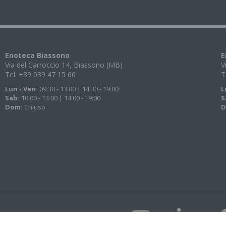
Enoteca Biassono
E
Via del Carroccio 14, Biassono (MB)
V
Tel. +39 039 47 15 66
T
Lun - Ven:
09:30 - 13:00 | 14:30 - 19:00
L
Sab:
10:00 - 13:00 | 14:00 - 19:00
S
Dom:
Chiuso
D
i 43 Spa con unico
eregalli Giuseppe