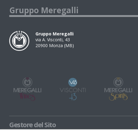
Gruppo Meregalli
Gruppo Meregalli
via A. Visconti, 43
20900
Monza
(
MB
)
Gestore del Sito
Meregalli Spirits Spa con unico socio CF e P.IVA 02988190969 / Viscont
socio P.IVA 03758970960 - soggette a direzione e coordinamento di M