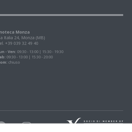
noteca Monza
ia Italia 24, Monza (MB)
el. +39 039 32 49 40
un - Ven:
09:30 - 13:00 | 15:30 - 19:30
ab:
09:30 - 13:00 | 15:30 - 20:00
om:
chiuso