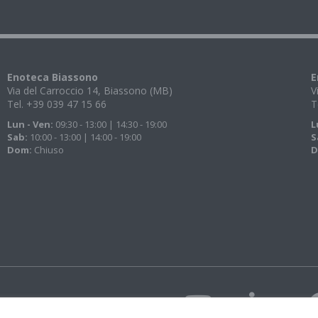
Enoteca Biassono
E
Via del Carroccio 14, Biassono (MB)
V
Tel. +39 039 47 15 66
T
Lun - Ven:
09:30 - 13:00 | 14:30 - 19:00
L
Sab:
10:00 - 13:00 | 14:00 - 19:00
S
Dom:
Chiuso
D
i 43 Spa con unico
eregalli Giuseppe