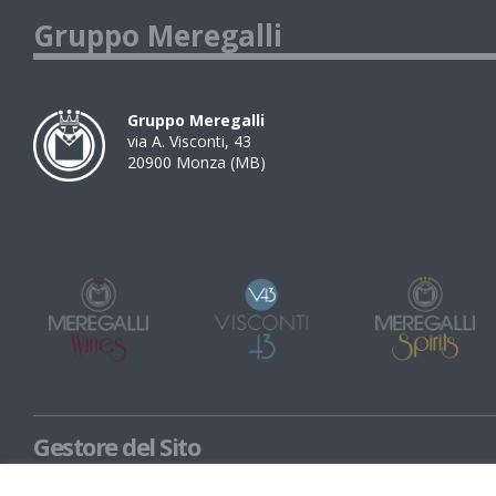
Gruppo Meregalli
Gruppo Meregalli
via A. Visconti, 43
20900
Monza
(
MB
)
Gestore del Sito
Meregalli Spirits Spa con unico socio CF e P.IVA 02988190969 / Viscont
socio P.IVA 03758970960 - soggette a direzione e coordinamento di M