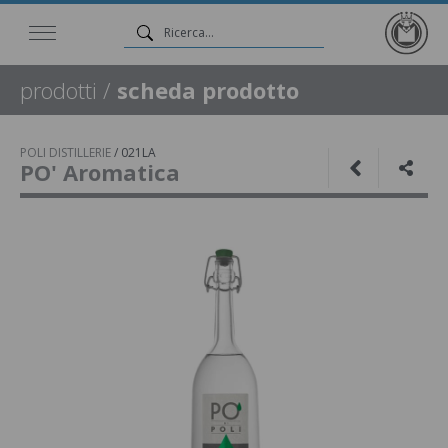
prodotti
/
scheda prodotto
POLI DISTILLERIE
/
021LA
PO' Aromatica