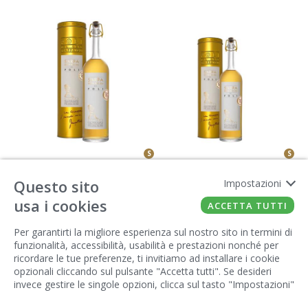
S
S
GRAPPA
GRAPPA
Sarpa Oro
Sarpa Oro Baby
Questo sito
Impostazioni
usa i cookies
ACCETTA TUTTI
0,7 L
1,2 L
POLI DISTILLERIE
POLI DISTILLERIE
Per garantirti la migliore esperienza sul nostro sito in termini di
funzionalità, accessibilità, usabilità e prestazioni nonché per
ricordare le tue preferenze, ti invitiamo ad installare i cookie
ACQUISTA
ACQUISTA
opzionali cliccando sul pulsante "Accetta tutti". Se desideri
invece gestire le singole opzioni, clicca sul tasto "Impostazioni"