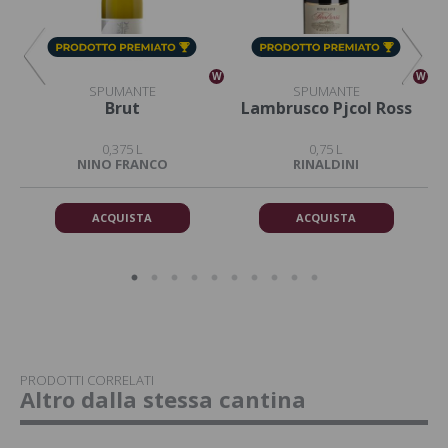
W
W
W
SPUMANTE
SPUMANTE
Brut
Lambrusco Pjcol Ross
0,375 L
0,75 L
NINO FRANCO
RINALDINI
ACQUISTA
ACQUISTA
PRODOTTI CORRELATI
Altro dalla stessa cantina