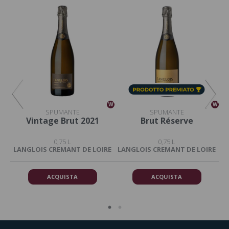
W
W
W
SPUMANTE
SPUMANTE
17
Vintage Brut 2021
Brut Réserve
C
0,75 L
0,75 L
RE
LANGLOIS CREMANT DE LOIRE
LANGLOIS CREMANT DE LOIRE
L
ACQUISTA
ACQUISTA