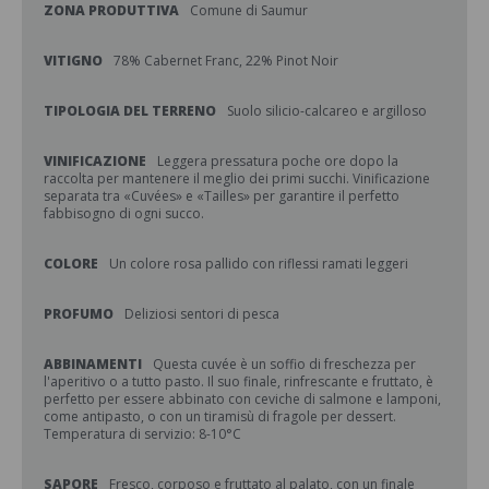
ZONA PRODUTTIVA
Comune di Saumur
VITIGNO
78% Cabernet Franc, 22% Pinot Noir
TIPOLOGIA DEL TERRENO
Suolo silicio-calcareo e argilloso
VINIFICAZIONE
Leggera pressatura poche ore dopo la
raccolta per mantenere il meglio dei primi succhi. Vinificazione
separata tra «Cuvées» e «Tailles» per garantire il perfetto
fabbisogno di ogni succo.
COLORE
Un colore rosa pallido con riflessi ramati leggeri
PROFUMO
Deliziosi sentori di pesca
ABBINAMENTI
Questa cuvée è un soffio di freschezza per
l'aperitivo o a tutto pasto. Il suo finale, rinfrescante e fruttato, è
perfetto per essere abbinato con ceviche di salmone e lamponi,
come antipasto, o con un tiramisù di fragole per dessert.
Temperatura di servizio: 8-10°C
SAPORE
Fresco, corposo e fruttato al palato, con un finale