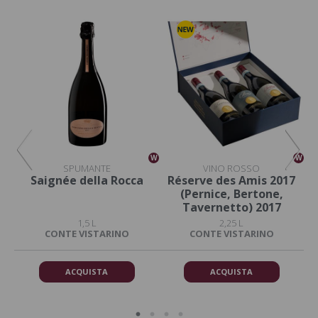
W
W
W
SPUMANTE
VINO ROSSO
s
Saignée della Rocca
Réserve des Amis 2017
17,
(Pernice, Bertone,
Tavernetto) 2017
1,5 L
2,25 L
CONTE VISTARINO
CONTE VISTARINO
ACQUISTA
ACQUISTA