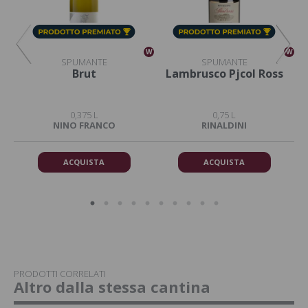
W
W
W
SPUMANTE
SPUMANTE
Brut
Lambrusco Pjcol Ross
0,375 L
0,75 L
NINO FRANCO
RINALDINI
ACQUISTA
ACQUISTA
PRODOTTI CORRELATI
Altro dalla stessa cantina