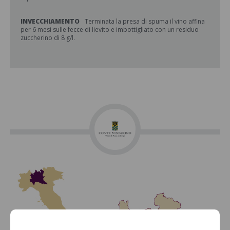
INVECCHIAMENTO
Terminata la presa di spuma il vino affina
per 6 mesi sulle fecce di lievito e imbottigliato con un residuo
zuccherino di 8 g/l.