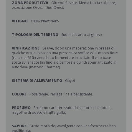
ZONA PRODUTTIVA
Oltrepò Pavese. Media fascia collinare,
esposizione Ovest – Sud Ovest.
VITIGNO
100% Pinot Nero
TIPOLOGIA DEL TERRENO
Suolo calcareo-argilloso
VINIFICAZIONE
Le uve, dopo una macerazione in pressa di
qualche ora, subiscono una pressatura soffice ed il mosto fiore
(resa del 65%) viene fatto fermentare in acciaio. Il vino base
sosta sulle fecce fini fino a dicembre e quindi spumantizzato in
autoclave (metodo Charmat).
SISTEMA DI ALLEVAMENTO
Guyot
COLORE
Rosa tenue. Perlage fine e persistente.
PROFUMO
Profumo caratterizzato da sentori di lampone,
fragolina di bosco e frutta gialla.
SAPORE
Gusto morbido, avvolgente con una freschezza ben
equilibrata.